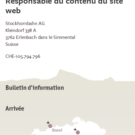
Responsable du contenu du site
web
Stockhornbahn AG
Kleindorf 338 A
3762 Erlenbach dans le Simmental
Suisse
Restaurants
Petit-déjeuner
CHE-105.794.796
Restaurant panoramique
Brunch au bord du lac
du Stockhorn
Petit-déjeuner Stockhorn
Restaurant Chrindi
en semaine
(station intermédiaire)
Brunch Stockhorn le
Bulletin d'information
week-end
Courses du soir
Arrivée
Dîner au clair de lune
Dîner brillant alpin
Vendredi soir