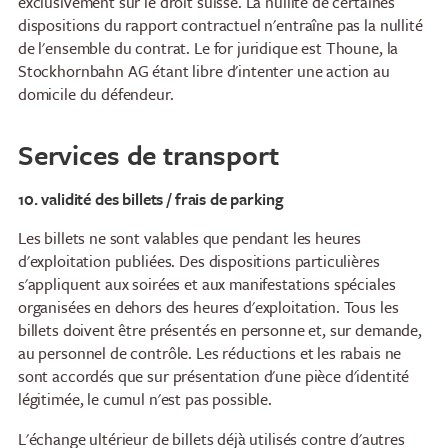
exclusivement sur le droit suisse. La nullité de certaines
dispositions du rapport contractuel n'entraîne pas la nullité
de l'ensemble du contrat. Le for juridique est Thoune, la
Stockhornbahn AG étant libre d'intenter une action au
domicile du défendeur.
Services de transport
Restaurants
Petit-déjeuner
Restaurant panoramique
Brunch au bord du lac
10. validité des billets / frais de parking
du Stockhorn
Petit-déjeuner Stockhorn
Les billets ne sont valables que pendant les heures
Restaurant Chrindi
en semaine
d'exploitation publiées. Des dispositions particulières
(station intermédiaire)
Brunch Stockhorn le
s'appliquent aux soirées et aux manifestations spéciales
week-end
organisées en dehors des heures d'exploitation. Tous les
billets doivent être présentés en personne et, sur demande,
Courses du soir
au personnel de contrôle. Les réductions et les rabais ne
Dîner au clair de lune
sont accordés que sur présentation d'une pièce d'identité
légitimée, le cumul n'est pas possible.
Dîner brillant alpin
Vendredi soir
L'échange ultérieur de billets déjà utilisés contre d'autres