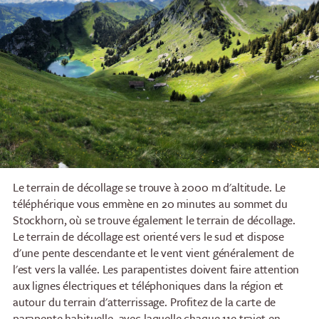
Le terrain de décollage se trouve à 2000 m d'altitude. Le
téléphérique vous emmène en 20 minutes au sommet du
Stockhorn, où se trouve également le terrain de décollage.
Le terrain de décollage est orienté vers le sud et dispose
d'une pente descendante et le vent vient généralement de
l'est vers la vallée. Les parapentistes doivent faire attention
aux lignes électriques et téléphoniques dans la région et
autour du terrain d'atterrissage. Profitez de la carte de
parapente habituelle, avec laquelle chaque 11e trajet en