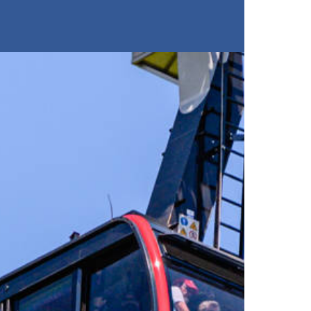
Restaurants
Acheter des billets
Restaurant panoramique du
Stockhorn
Restaurant Chrindi (station
intermédiaire)
Courses du soir
Dîner au clair de lune
Dîner brillant alpin
Vendredi soir
Expériences
Fauteuil roulant tout-terrain
Plateforme de vue