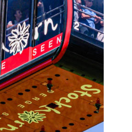
Circiut culinaire
Familles
Aires de jeux
Quiz-Trail
Expériences