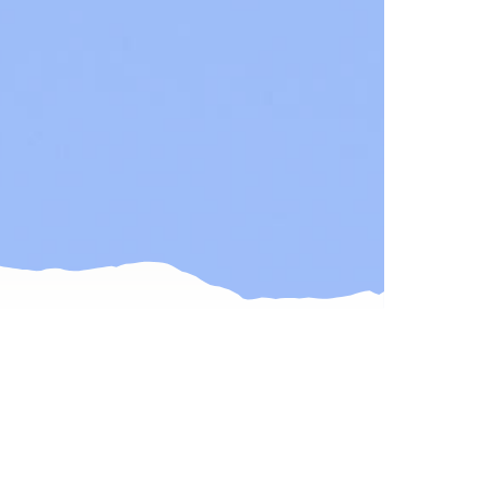
Valentins-Dinner
Salsa - Tanzabend
Horaires & tarifs
Prix des billets
Horaires été
Horaires hiver
Groupes
Séminaires
Offres de groupes