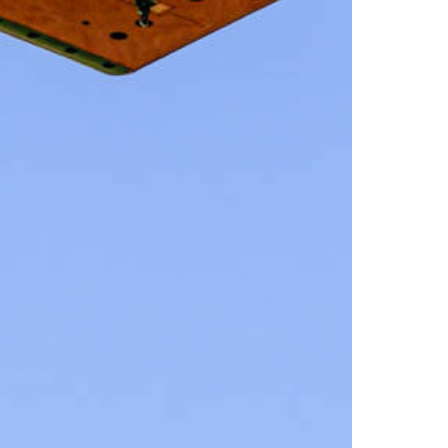
Plateforme de vue
Randonnée guidée en raquettes 
neige avec fondue dans l'igloo du
Stockhorn
Igloo du Stockhorn
Igloo du Stockhorn
Évènements
Célébration du 1er août
Semi-marathon du Stockhorn
Jass au sommet du Stockhorn
Stockhorn Rave