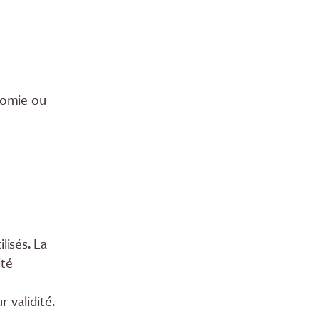
nomie ou
lisés. La
ité
 validité.