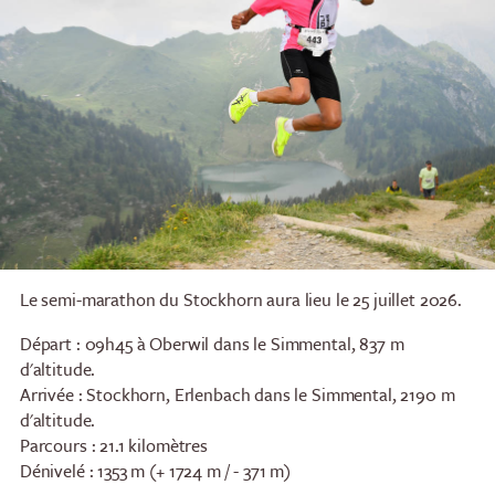
Restaurants
Petit-déjeuner
Le semi-marathon du Stockhorn aura lieu le 25 juillet 2026.
Restaurant panoramique
Brunch au bord du lac
du Stockhorn
Départ : 09h45 à Oberwil dans le Simmental, 837 m
Petit-déjeuner Stockhorn
d'altitude.
Restaurant Chrindi
en semaine
Arrivée : Stockhorn, Erlenbach dans le Simmental, 2190 m
(station intermédiaire)
Brunch Stockhorn le
d'altitude.
week-end
Parcours : 21.1 kilomètres
Dénivelé : 1353 m (+ 1724 m / - 371 m)
Courses du soir