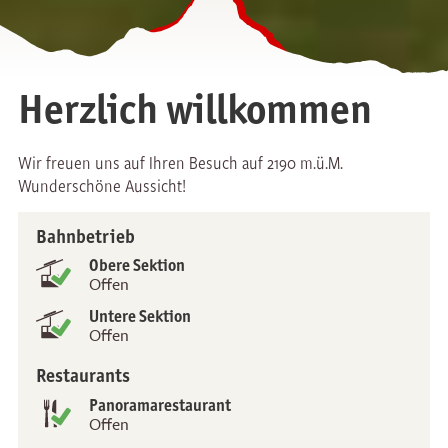
Herzlich willkommen
Wir freuen uns auf Ihren Besuch auf 2190 m.ü.M.
Wunderschöne Aussicht!
Bahn­betrieb
Status
Obere Sektion
Offen
Untere Sektion
Offen
Restaurants
Panorama­restaurant
Offen