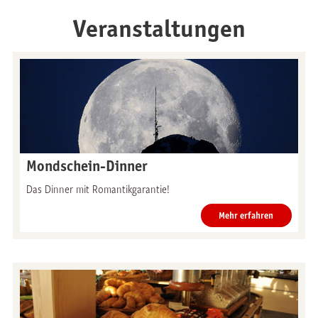
Veranstaltungen
Restaurants
Frühstück
Panoramarestaurant
Brunch am See
Stockhorn
Mondschein-Dinner
Stockhorn-Zmorge an
Restaurant Chrindi
Wochentagen
Das Dinner mit Romantikgarantie!
(Mittelstation)
Stockhorn-Brunch am
Mehr erfahren
Wochenende
Abendfahrten
Mondschein-Dinner
Alpenglanz-Znacht
Freitag-Abendfahrten