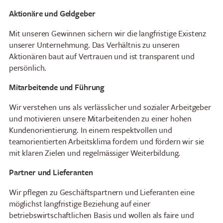
Aktionäre und Geldgeber
Mit unseren Gewinnen sichern wir die langfristige Existenz
unserer Unternehmung. Das Verhältnis zu unseren
Aktionären baut auf Vertrauen und ist transparent und
persönlich.
Mitarbeitende und Führung
Wir verstehen uns als verlässlicher und sozialer Arbeitgeber
und motivieren unsere Mitarbeitenden zu einer hohen
Restaurants
Frühstück
Kundenorientierung. In einem respektvollen und
teamorientierten Arbeitsklima fordern und fördern wir sie
Panoramarestaurant
Brunch am See
mit klaren Zielen und regelmässiger Weiterbildung.
Stockhorn
Stockhorn-Zmorge an
Restaurant Chrindi
Wochentagen
Partner und Lieferanten
(Mittelstation)
Stockhorn-Brunch am
Wir pflegen zu Geschäftspartnern und Lieferanten eine
Wochenende
möglichst langfristige Beziehung auf einer
betriebswirtschaftlichen Basis und wollen als faire und
Abendfahrten