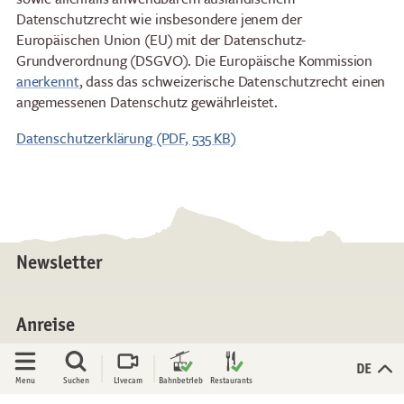
Restaurants
Frühstück
Datenschutzrecht wie insbesondere jenem der
Panoramarestaurant
Brunch am See
Europäischen Union (EU) mit der Datenschutz-
Stockhorn
Stockhorn-Zmorge an
Grundverordnung (DSGVO). Die Europäische Kommission
Restaurant Chrindi
Wochentagen
anerkennt
, dass das schweizerische Datenschutzrecht einen
(Mittelstation)
angemessenen Datenschutz gewährleistet.
Stockhorn-Brunch am
Wochenende
Datenschutzerklärung (PDF, 535 KB)
Abendfahrten
Mondschein-Dinner
Alpenglanz-Znacht
Freitag-Abendfahrten
Newsletter
Erlebnisse
Aktivitäten
Geländegängiger Rollstuhl
Alpenblumen-Pfad
Anreise
Aussichtsplattform
Trotti-Biken
Kulinarik Trail
Trail-Running
Offen
Offen
DE
Menu
Suchen
Livecam
Bahn­betrieb
Restaurants
Klettern