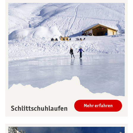
Restaurants
Frühstück
Panoramarestaurant
Brunch am See
Stockhorn
Stockhorn-Zmorge an
Restaurant Chrindi
Wochentagen
(Mittelstation)
Stockhorn-Brunch am
Wochenende
Mehr erfahren
Schlittschuhlaufen
Abendfahrten
Mondschein-Dinner
Alpenglanz-Znacht