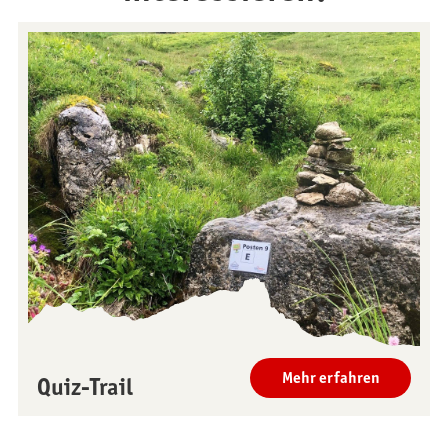
Restaurants
Frühstück
Panoramarestaurant
Brunch am See
Stockhorn
Stockhorn-Zmorge an
Restaurant Chrindi
Wochentagen
(Mittelstation)
Stockhorn-Brunch am
Wochenende
Abendfahrten
Mondschein-Dinner
Alpenglanz-Znacht
Freitag-Abendfahrten
Mehr erfahren
Erlebnisse
Aktivitäten
Quiz-Trail
Geländegängiger Rollstuhl
Alpenblumen-Pfad
Aussichtsplattform
Trotti-Biken