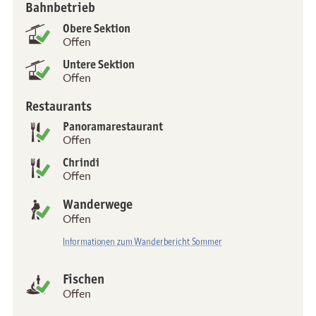
Bahn­betrieb
Status
Obere Sektion
Offen
Untere Sektion
Offen
Restaurants
Panorama­restaurant
Offen
Chrindi
Offen
Wanderwege
Offen
Informationen zum Wanderbericht Sommer
Fischen
Offen