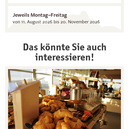
Jeweils Montag–Freitag
von 11. August 2026 bis 20. November 2026
Das könnte Sie auch
Restaurants
Frühstück
interessieren!
Panoramarestaurant
Brunch am See
Stockhorn
Stockhorn-Zmorge an
Restaurant Chrindi
Wochentagen
(Mittelstation)
Stockhorn-Brunch am
Wochenende
Abendfahrten
Mondschein-Dinner
Alpenglanz-Znacht